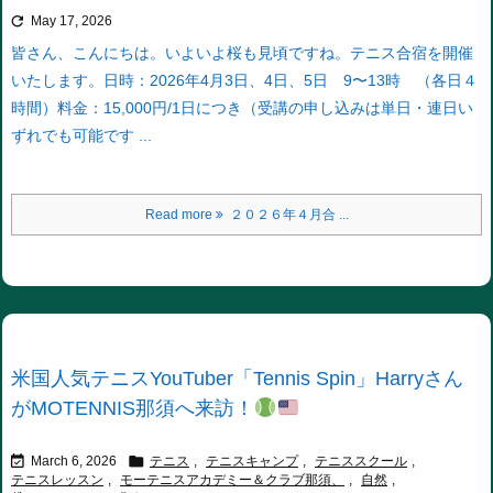

May 17, 2026
皆さん、こんにちは。いよいよ桜も見頃ですね。テニス合宿を開催
いたします。
日時：2026年4月3日、4日、5日 9〜13時 （各日４
時間）
料金：15,000円/1日につき（受講の申し込みは単日・連日い
ずれでも可能です ...
Read more
２０２６年４月合 ...
米国人気テニスYouTuber「Tennis Spin」Harryさん
がMOTENNIS那須へ来訪！


March 6, 2026
テニス
,
テニスキャンプ
,
テニススクール
,
テニスレッスン
,
モーテニスアカデミー＆クラブ那須、
,
自然
,