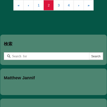
«
‹
1
2
3
4
›
»
検索
Matthew Jannif