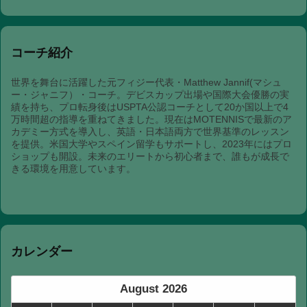
コーチ紹介
世界を舞台に活躍した元フィジー代表・Matthew Jannif(マシュ
ー・ジャニフ）・コーチ。デビスカップ出場や国際大会優勝の実
績を持ち、プロ転身後はUSPTA公認コーチとして20か国以上で4
万時間超の指導を重ねてきました。現在はMOTENNISで最新のア
カデミー方式を導入し、英語・日本語両方で世界基準のレッスン
を提供。米国大学やスペイン留学もサポートし、2023年にはプロ
ショップも開設。未来のエリートから初心者まで、誰もが成長で
きる環境を用意しています。
カレンダー
August 2026