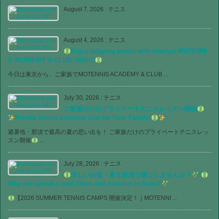
August 7, 2026
:
テニス
August 4, 2026
:
テニス
Enjoy tplaying tennis with familyat MOTENNI
S ACADEMY & CLUB, NASU
今日は東京から、ご家族でMOTENNIS ACADEMY & CLUB ...
July 30, 2026
:
テニス
ご家族だけのプライベートテニスレッスン開催
Private Tennis Lessons Just for Your Family
避暑地・那須で最高の夏の思い出を！ ご家族だけのプライベートテニスレッ
スン開催
...
July 28, 2026
:
テニス
涼しいお盆・夏を那須で過ごしませんか？
/
Why not spend a cool Obon and summer in Nasu?
【2026 SUMMER TENNIS CAMPS 開催決定！｜MOTENNI ...