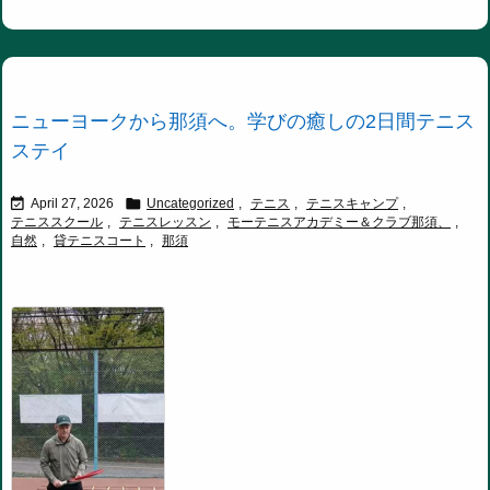
ニューヨークから那須へ。学びの癒しの2日間テニス
ステイ


April 27, 2026
Uncategorized
,
テニス
,
テニスキャンプ
,
テニススクール
,
テニスレッスン
,
モーテニスアカデミー＆クラブ那須、
,
自然
,
貸テニスコート
,
那須