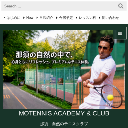
はじめに
New
自己紹介
合宿予定
レッスン料
問い合わせ

RSS
アクセス・マップ
プライバシーポリシー
English Page


Feedly
Menu

Sidebar

Prev

Next

Search
MOTENNIS ACADEMY & CLUB
那須｜自然のテニスクラブ