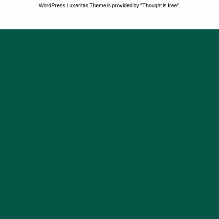
WordPress Luxeritas Theme is provided by "
Thought is free
".