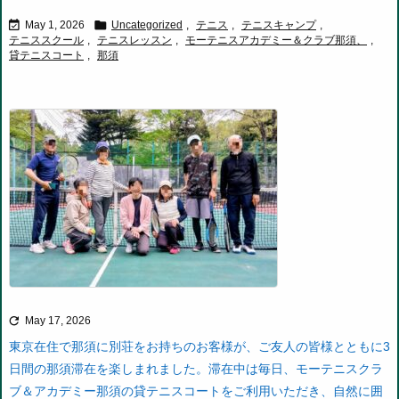


May 1, 2026
Uncategorized
,
テニス
,
テニスキャンプ
,
テニススクール
,
テニスレッスン
,
モーテニスアカデミー＆クラブ那須、
,
貸テニスコート
,
那須

May 17, 2026
東京在住で那須に別荘をお持ちのお客様が、ご友人の皆様とともに3
日間の那須滞在を楽しまれました。
滞在中は毎日、モーテニスクラ
ブ＆アカデミー那須の貸テニスコートをご利用いただき、自然に囲