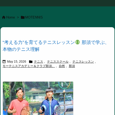


Home
>
MOTENNIS
“考える力”を育てるテニスレッスン
那須で学ぶ、
本物のテニス理解


May 15, 2026
テニス
,
テニススクール
,
テニスレッスン
,
モーテニスアカデミー＆クラブ那須、
,
自然
,
那須