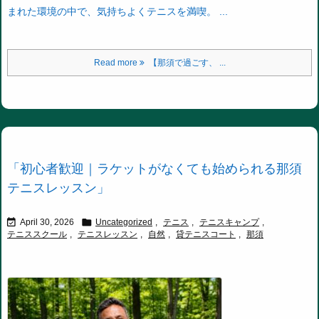
まれた環境の中で、気持ちよくテニスを満喫。 ...
Read more
【那須で過ごす、 ...
「初心者歓迎｜ラケットがなくても始められる那須
テニスレッスン」


April 30, 2026
Uncategorized
,
テニス
,
テニスキャンプ
,
テニススクール
,
テニスレッスン
,
自然
,
貸テニスコート
,
那須