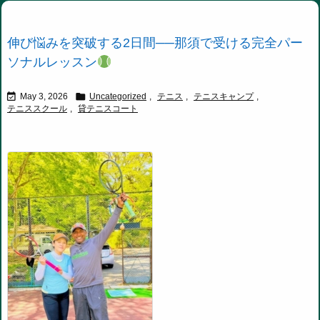
伸び悩みを突破する2日間──那須で受ける完全パー
ソナルレッスン


May 3, 2026
Uncategorized
,
テニス
,
テニスキャンプ
,
テニススクール
,
貸テニスコート