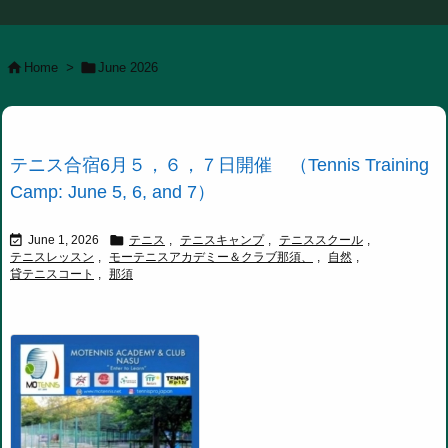


Home
>
June 2026
テニス合宿6月５，６，７日開催 （Tennis Training
Camp: June 5, 6, and 7）


June 1, 2026
テニス
,
テニスキャンプ
,
テニススクール
,
テニスレッスン
,
モーテニスアカデミー＆クラブ那須、
,
自然
,
貸テニスコート
,
那須