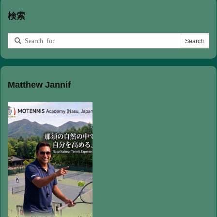
検索
Matthew Jannif