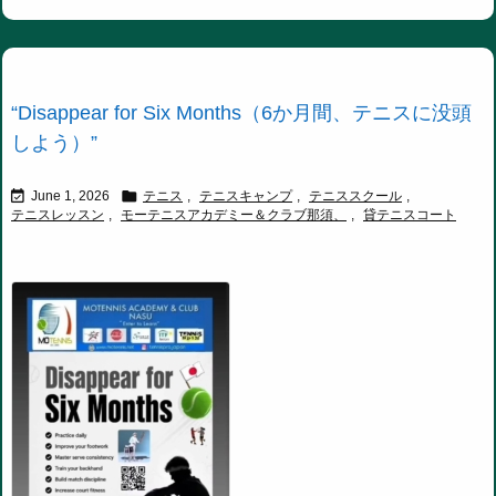
“Disappear for Six Months（6か月間、テニスに没頭
しよう）”


June 1, 2026
テニス
,
テニスキャンプ
,
テニススクール
,
テニスレッスン
,
モーテニスアカデミー＆クラブ那須、
,
貸テニスコート