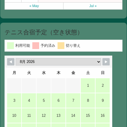
« May
Jul »
テニス合宿予定（空き状態）
利用可能
予約済み
切り替え
月
火
水
木
金
土
日
1
2
3
4
5
6
7
8
9
10
11
12
13
14
15
16