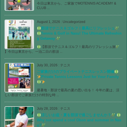
今日は東京から、ご家族でMOTENNIS ACADEMY &
CLUB ...
August 1, 2026
:
Uncategorized
那須でテニス＆ゴルフ！最高にリフレッシュ
Tennis & Golf in Nasu! The Ultimate Refreshin
g Getaway
【那須でテニス＆ゴルフ！最高のリフレッシュ旅
】今日は東京から、一泊二日の那須 ...
July 30, 2026
:
テニス
ご家族だけのプライベートテニスレッスン開催
Private Tennis Lessons Just for Your Family
避暑地・那須で最高の夏の思い出を！ 今年の夏は、涼
しい那須でご家族だけの特別な時 ...
July 28, 2026
:
テニス
涼しいお盆・夏を那須で過ごしませんか？
/
Why not spend a cool Obon and summer in Nas
u?