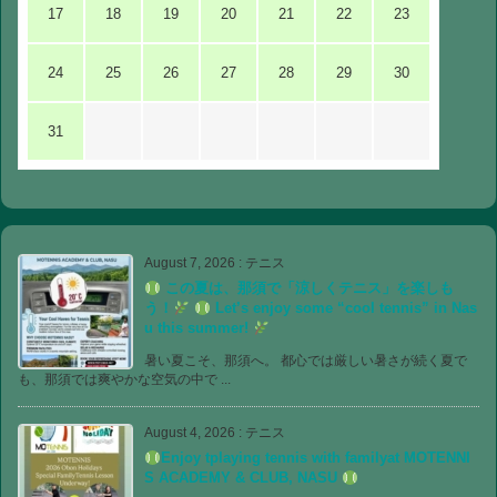
17
18
19
20
21
22
23
24
25
26
27
28
29
30
31
August 7, 2026
:
テニス
この夏は、那須で「涼しくテニス」を楽しも
う！
Let’s enjoy some “cool tennis” in Nas
u this summer!
暑い夏こそ、那須へ。 都心では厳しい暑さが続く夏で
も、那須では爽やかな空気の中で ...
August 4, 2026
:
テニス
Enjoy tplaying tennis with familyat MOTENNI
S ACADEMY & CLUB, NASU