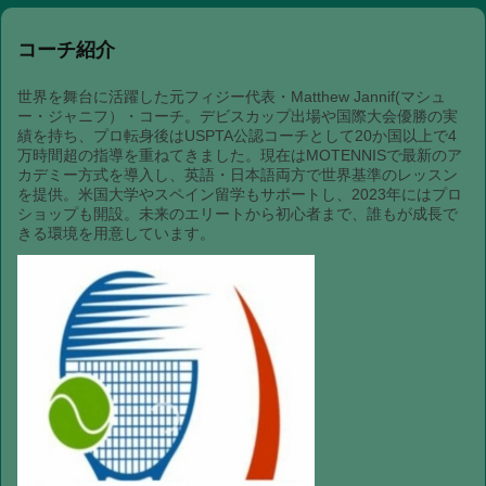
コーチ紹介
世界を舞台に活躍した元フィジー代表・Matthew Jannif(マシュ
ー・ジャニフ）・コーチ。デビスカップ出場や国際大会優勝の実
績を持ち、プロ転身後はUSPTA公認コーチとして20か国以上で4
万時間超の指導を重ねてきました。現在はMOTENNISで最新のア
カデミー方式を導入し、英語・日本語両方で世界基準のレッスン
を提供。米国大学やスペイン留学もサポートし、2023年にはプロ
ショップも開設。未来のエリートから初心者まで、誰もが成長で
きる環境を用意しています。