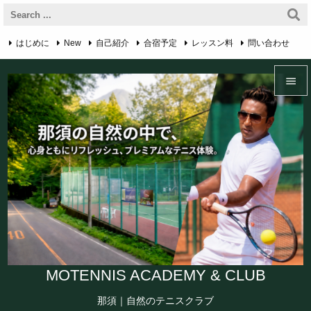
はじめに
New
自己紹介
合宿予定
レッスン料
問い合わせ

RSS
アクセス・マップ
プライバシーポリシー
English Page


Feedly
Menu

Sidebar

Prev

Next

Search
MOTENNIS ACADEMY & CLUB
那須｜自然のテニスクラブ