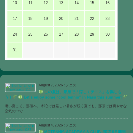
10
11
12
13
14
15
16
17
18
19
20
21
22
23
24
25
26
27
28
29
30
31
August 7, 2026
:
テニス
この夏は、那須で「涼しくテニス」を楽しも
う！
Let’s enjoy some “cool tennis” in Nasu this summer!
暑い夏こそ、那須へ。 都心では厳しい暑さが続く夏でも、那須では爽やかな
空気の中で ...
August 4, 2026
:
テニス
MOTENNIS ACADEMY & CLUB, 那須 8月期間