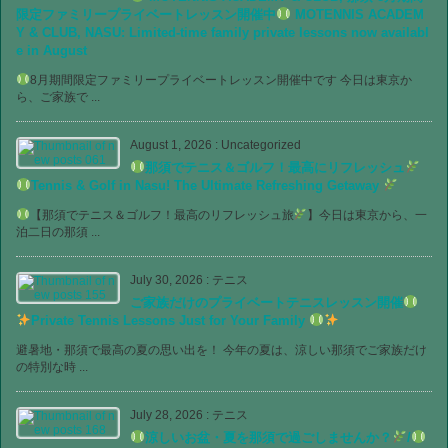
限定ファミリープライベートレッスン開催中
MOTENNIS ACADEM
Y & CLUB, NASU: Limited-time family private lessons now availabl
e in August
8月期間限定ファミリープライベートレッスン開催中です 今日は東京か
ら、ご家族で ...
August 1, 2026
:
Uncategorized
那須でテニス＆ゴルフ！最高にリフレッシュ
Tennis & Golf in Nasu! The Ultimate Refreshing Getaway
【那須でテニス＆ゴルフ！最高のリフレッシュ旅
】今日は東京から、一
泊二日の那須 ...
July 30, 2026
:
テニス
ご家族だけのプライベートテニスレッスン開催
Private Tennis Lessons Just for Your Family
避暑地・那須で最高の夏の思い出を！ 今年の夏は、涼しい那須でご家族だけ
の特別な時 ...
July 28, 2026
:
テニス
涼しいお盆・夏を那須で過ごしませんか？
/