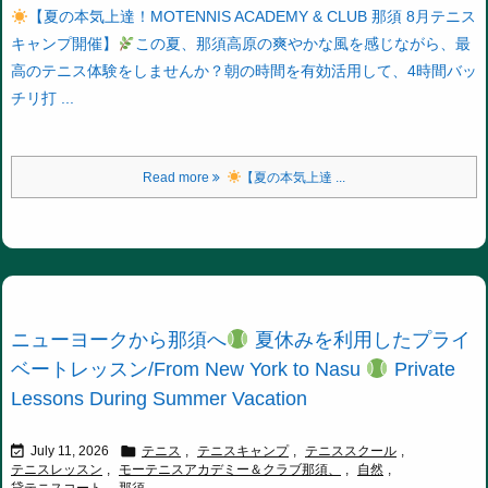
【夏の本気上達！MOTENNIS ACADEMY & CLUB 那須 8月テニス
キャンプ開催】
この夏、那須高原の爽やかな風を感じながら、最
高のテニス体験をしませんか？朝の時間を有効活用して、4時間バッ
チリ打 ...
Read more
【夏の本気上達 ...
ニューヨークから那須へ
夏休みを利用したプライ
ベートレッスン/From New York to Nasu
Private
Lessons During Summer Vacation


July 11, 2026
テニス
,
テニスキャンプ
,
テニススクール
,
テニスレッスン
,
モーテニスアカデミー＆クラブ那須、
,
自然
,
貸テニスコート
,
那須