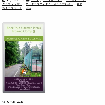


July 25, 2026
テニス
,
テニスキャンプ
,
テニススクール
,
テニスレッスン
,
モーテニスアカデミー＆クラブ那須、
,
自然
,
貸テニスコート
,
那須

July 28, 2026