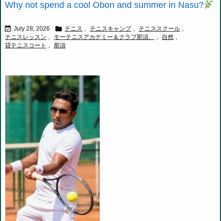
Why not spend a cool Obon and summer in Nasu?


July 28, 2026
テニス
,
テニスキャンプ
,
テニススクール
,
テニスレッスン
,
モーテニスアカデミー＆クラブ那須、
,
自然
,
貸テニスコート
,
那須