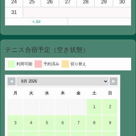
24
25
26
27
28
29
30
31
« Jul
テニス合宿予定（空き状態）
利用可能
予約済み
切り替え
月
火
水
木
金
土
日
1
2
3
4
5
6
7
8
9