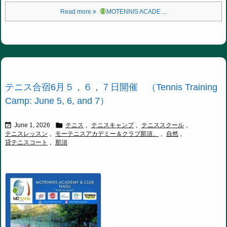
Read more
MOTENNIS ACADE ...
テニス合宿6月５，６，７日開催 （Tennis Training
Camp: June 5, 6, and 7）


June 1, 2026
テニス
,
テニスキャンプ
,
テニススクール
,
テニスレッスン
,
モーテニスアカデミー＆クラブ那須、
,
自然
,
貸テニスコート
,
那須