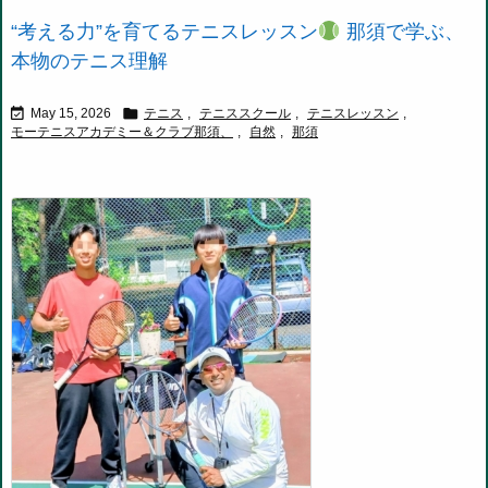
“考える力”を育てるテニスレッスン
那須で学ぶ、
本物のテニス理解


May 15, 2026
テニス
,
テニススクール
,
テニスレッスン
,
モーテニスアカデミー＆クラブ那須、
,
自然
,
那須