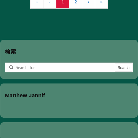
«
‹
1
2
›
»
検索
Matthew Jannif