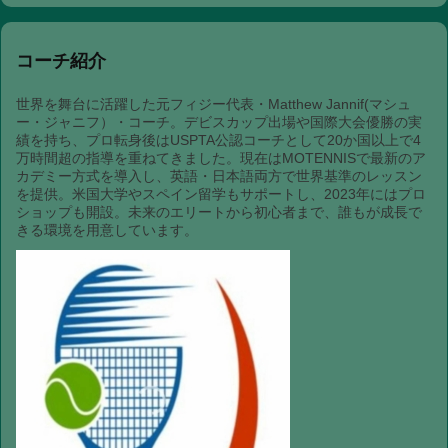
コーチ紹介
世界を舞台に活躍した元フィジー代表・Matthew Jannif(マシュ
ー・ジャニフ）・コーチ。デビスカップ出場や国際大会優勝の実
績を持ち、プロ転身後はUSPTA公認コーチとして20か国以上で4
万時間超の指導を重ねてきました。現在はMOTENNISで最新のア
カデミー方式を導入し、英語・日本語両方で世界基準のレッスン
を提供。米国大学やスペイン留学もサポートし、2023年にはプロ
ショップも開設。未来のエリートから初心者まで、誰もが成長で
きる環境を用意しています。