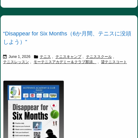
“Disappear for Six Months（6か月間、テニスに没頭
しよう）”


June 1, 2026
テニス
,
テニスキャンプ
,
テニススクール
,
テニスレッスン
,
モーテニスアカデミー＆クラブ那須、
,
貸テニスコート