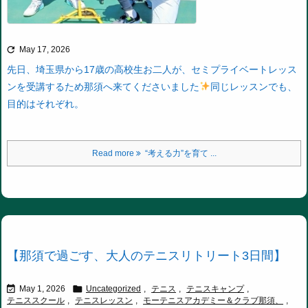

May 17, 2026
先日、埼玉県から17歳の高校生お二人が、
セミプライベートレッス
ンを受講するため那須へ来てくださいました
同じレッスンでも、
目的はそれぞれ。
Read more
“考える力”を育て ...
【那須で過ごす、大人のテニスリトリート3日間】


May 1, 2026
Uncategorized
,
テニス
,
テニスキャンプ
,
テニススクール
,
テニスレッスン
,
モーテニスアカデミー＆クラブ那須、
,