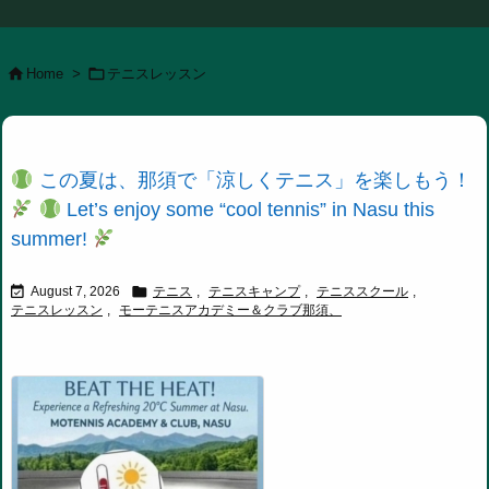


Home
>
テニスレッスン
この夏は、那須で「涼しくテニス」を楽しもう！
Let’s enjoy some “cool tennis” in Nasu this
summer!


August 7, 2026
テニス
,
テニスキャンプ
,
テニススクール
,
テニスレッスン
,
モーテニスアカデミー＆クラブ那須、