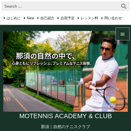
はじめに
New
自己紹介
合宿予定
レッスン料
問い合わせ

RSS
アクセス・マップ
プライバシーポリシー
English Page


Feedly
Menu

Sidebar

Prev

Next

Search
MOTENNIS ACADEMY & CLUB
那須｜自然のテニスクラブ