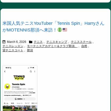
米国人気テニスYouTuber「Tennis Spin」Harryさん
がMOTENNIS那須へ来訪！


March 6, 2026
テニス
,
テニスキャンプ
,
テニススクール
,
テニスレッスン
,
モーテニスアカデミー＆クラブ那須、
,
自然
,
貸テニスコート
,
那須