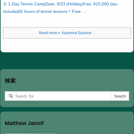
① 1-Day Tennis Camp
Date: 9/23 (Holiday)
Fee: ¥15,000 (tax
included)
5 hours of tennis lessons
＊Free ...
Read more
Autumnal Equinox ...
検索
Matthew Jannif