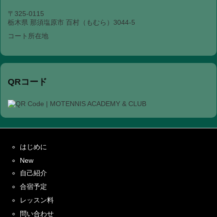
〒325-0115
栃木県 那須塩原市 百村（もむら）3044-5
コート所在地
QRコード
はじめに
New
自己紹介
合宿予定
レッスン料
問い合わせ