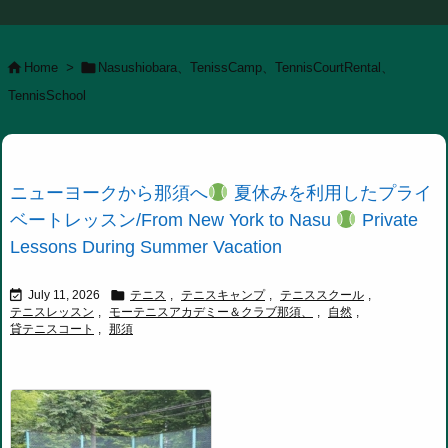


Home
>
Nasushiobara、TenissCamp、TennisCourtRental、
TennisSchool
ニューヨークから那須へ
夏休みを利用したプライ
ベートレッスン/From New York to Nasu
Private
Lessons During Summer Vacation


July 11, 2026
テニス
,
テニスキャンプ
,
テニススクール
,
テニスレッスン
,
モーテニスアカデミー＆クラブ那須、
,
自然
,
貸テニスコート
,
那須