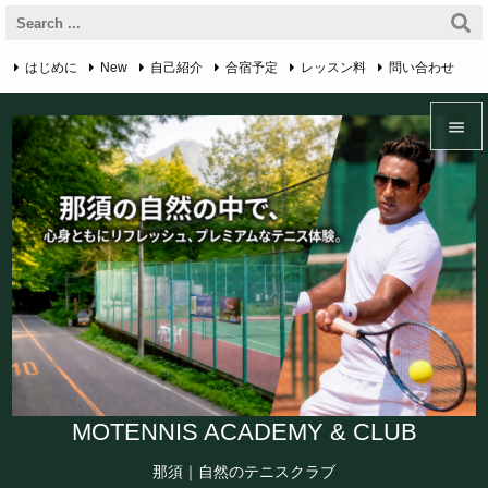
はじめに
New
自己紹介
合宿予定
レッスン料
問い合わせ

RSS
アクセス・マップ
プライバシーポリシー
English Page


Feedly
Menu

Sidebar

Prev

Next

Search
MOTENNIS ACADEMY & CLUB
那須｜自然のテニスクラブ