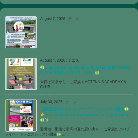
August 7, 2026
:
テニス
August 4, 2026
:
テニス
Enjoy tplaying tennis with familyat MOTENNI
S ACADEMY & CLUB, NASU
今日は東京から、ご家族でMOTENNIS ACADEMY &
CLUB ...
July 30, 2026
:
テニス
ご家族だけのプライベートテニスレッスン開催
Private Tennis Lessons Just for Your Family
避暑地・那須で最高の夏の思い出を！ ご家族だけのプ
ライベートテニスレッスン開催
...