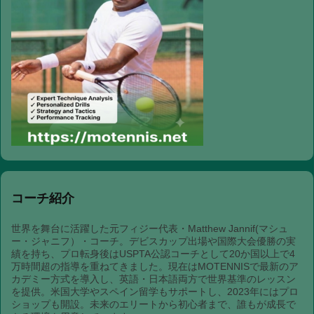
コーチ紹介
世界を舞台に活躍した元フィジー代表・Matthew Jannif(マシュ
ー・ジャニフ）・コーチ。デビスカップ出場や国際大会優勝の実
績を持ち、プロ転身後はUSPTA公認コーチとして20か国以上で4
万時間超の指導を重ねてきました。現在はMOTENNISで最新のア
カデミー方式を導入し、英語・日本語両方で世界基準のレッスン
を提供。米国大学やスペイン留学もサポートし、2023年にはプロ
ショップも開設。未来のエリートから初心者まで、誰もが成長で