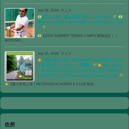
July 28, 2026
:
テニス
涼しいお盆・夏を那須で過ごしませんか？
/
Why not spend a cool Obon and summer in Nas
u?
【2026 SUMMER TENNIS CAMPS 開催決定！｜
MOTENNI ...
July 25, 2026
:
テニス
【夏の本気上達！MOTENNIS ACADEMY & CLU
B 那須 8月テニスキャンプ開催】
[Get Seriou
s About Improving This Summer! MOTENNIS A
CADEMY & CLUB Nasu August Tennis Camp]
【夏の本気上達！MOTENNIS ACADEMY & CLUB 那須 ...
住所