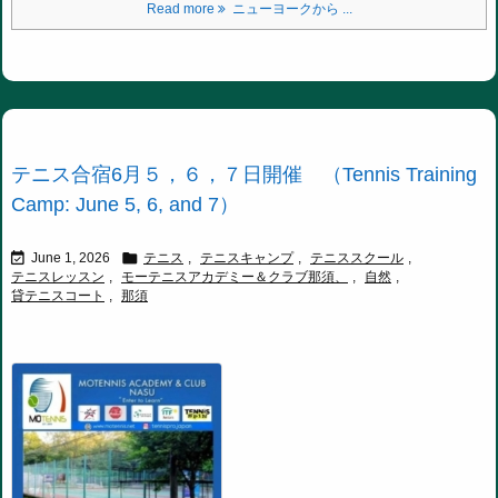
Read more
ニューヨークから ...
テニス合宿6月５，６，７日開催 （Tennis Training
Camp: June 5, 6, and 7）


June 1, 2026
テニス
,
テニスキャンプ
,
テニススクール
,
テニスレッスン
,
モーテニスアカデミー＆クラブ那須、
,
自然
,
貸テニスコート
,
那須