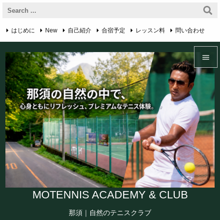
はじめに
New
自己紹介
合宿予定
レッスン料
問い合わせ

RSS
アクセス・マップ
プライバシーポリシー
English Page


Feedly
Menu

Sidebar

Prev

Next

Search
MOTENNIS ACADEMY & CLUB
那須｜自然のテニスクラブ