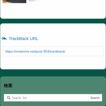

TrackBack URL
検索