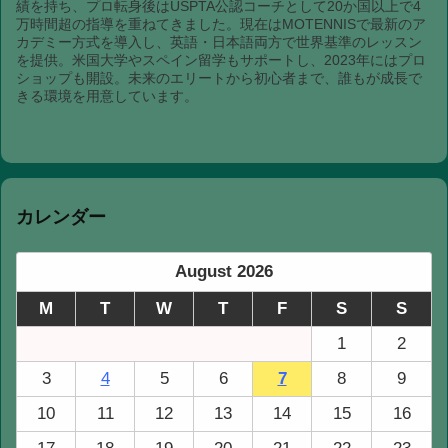
績を持ち、プロ転身後はUSPTA公認コーチとして20か国以上で4
万時間超の指導を重ねてきました。現在はMOTENNISで最新のア
カデミー方式を導入し、英語・日本語両方で世界基準のレッスン
を提供。米国大学やスペイン留学もサポートし、2023年にはプロ
ショップも開設。未来のエリートから初心者まで、誰もが成長で
きる環境を用意しています。
カレンダー
August 2026
M
T
W
T
F
S
S
1
2
3
4
5
6
7
8
9
10
11
12
13
14
15
16